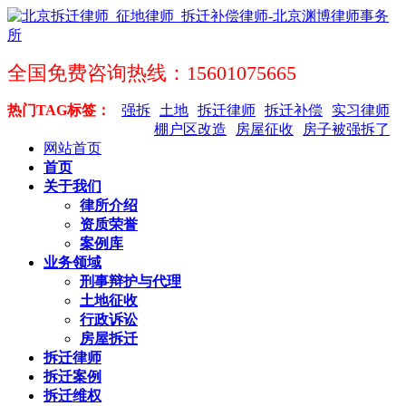
全国免费咨询热线：15601075665
热门TAG标签：
强拆
土地
拆迁律师
拆迁补偿
实习律师
棚户区改造
房屋征收
房子被强拆了
网站首页
首页
关于我们
律所介绍
资质荣誉
案例库
业务领域
刑事辩护与代理
土地征收
行政诉讼
房屋拆迁
拆迁律师
拆迁案例
拆迁维权